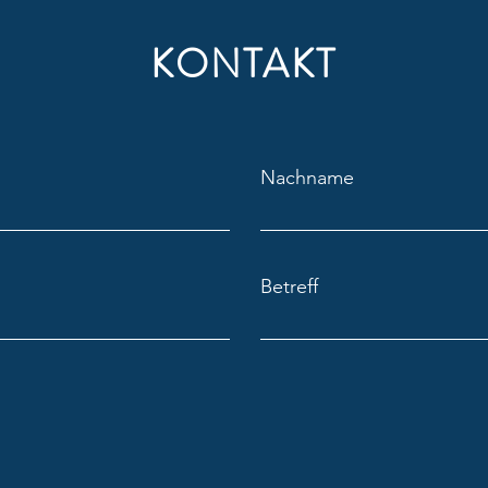
KONTAKT
Karamela „Kulturforscherin
Karam
Nachname
Karamela in Rodeneck“
Mera
Betreff