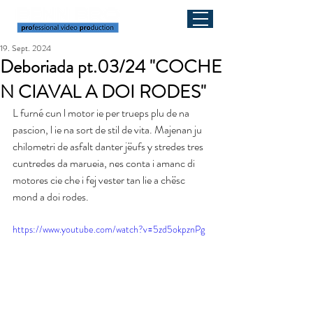
19. Sept. 2024
Deboriada pt.03/24 "COCHE
N CIAVAL A DOI RODES"
L furné cun l motor ie per trueps plu de na 
pascion, l ie na sort de stil de vita. Majenan ju 
chilometri de asfalt danter jëufs y stredes tres 
cuntredes da marueia, nes conta i amanc di 
motores cie che i fej vester tan lie a chësc 
mond a doi rodes.
https://www.youtube.com/watch?v=5zd5okpznPg