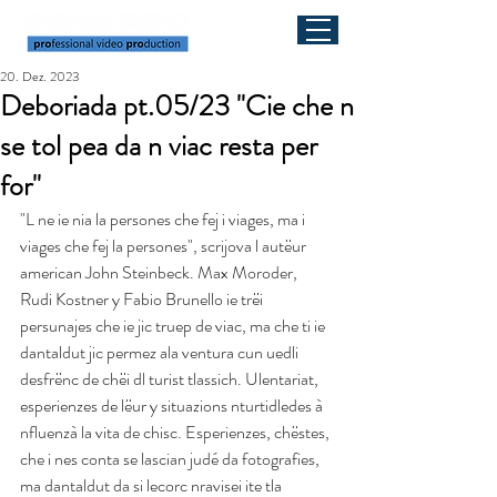
20. Dez. 2023
Deboriada pt.05/23 "Cie che n
se tol pea da n viac resta per
for"
"L ne ie nia la persones che fej i viages, ma i 
viages che fej la persones", scrijova l autëur 
american John Steinbeck. Max Moroder, 
Rudi Kostner y Fabio Brunello ie trëi 
persunajes che ie jic truep de viac, ma che ti ie 
dantaldut jic permez ala ventura cun uedli 
desfrënc de chëi dl turist tlassich. Ulentariat, 
esperienzes de lëur y situazions nturtidledes à 
nfluenzà la vita de chisc. Esperienzes, chëstes, 
che i nes conta se lascian judé da fotografies, 
ma dantaldut da si lecorc nravisei ite tla 