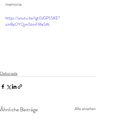
memoria.
https://youtu.be/Igt0zGPS5KE?
si=ByOYQjm5tmFMx5Al
Deboriada
Ähnliche Beiträge
Alle ansehen