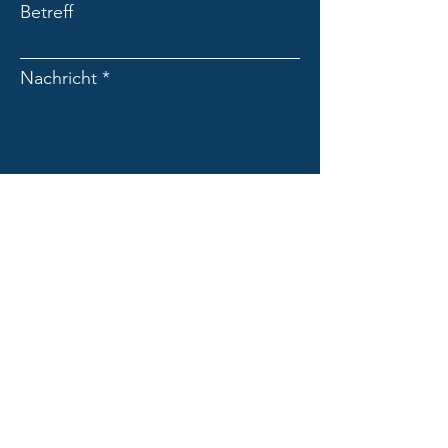
Betreff
Nachricht
Absenden
PENN PRO des Georg Penn
Dolomitenweg 2