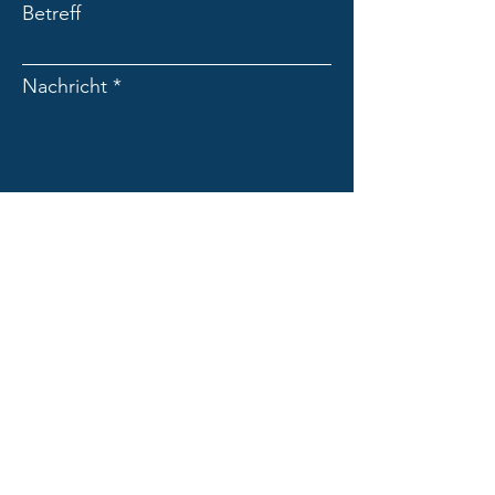
Betreff
Nachricht
Absenden
PENN PRO des Georg Penn
Dolomitenweg 2