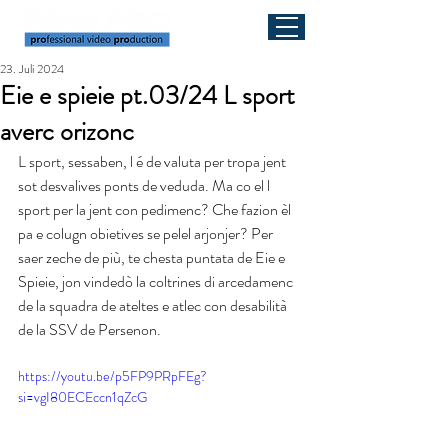
23. Juli 2024
Eie e spieie pt.03/24 L sport
averc orizonc
L sport, sessaben, l é de valuta per tropa jent 
sot desvalives ponts de veduda. Ma co el l 
sport per la jent con pedimenc? Che fazion èl 
pa e colugn obietives se pelel arjonjer? Per 
saer zeche de più, te chesta puntata de Eie e 
Spieie, jon vindedò la coltrines di arcedamenc 
de la squadra de ateltes e atlec con desabilità 
de la SSV de Persenon.
https://youtu.be/p5FP9PRpFEg?
si=vgI80ECEccn1qZcG