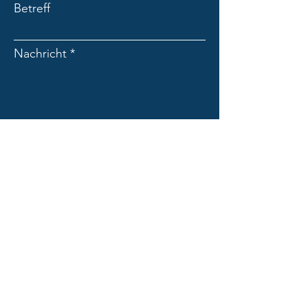
Betreff
Nachricht
Absenden
PENN PRO des Georg Penn
Dolomitenweg 2