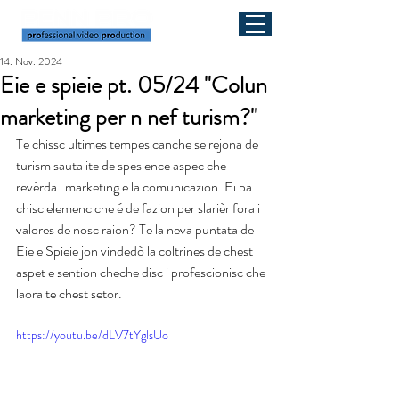
14. Nov. 2024
Eie e spieie pt. 05/24 "Colun
marketing per n nef turism?"
Te chissc ultimes tempes canche se rejona de 
turism sauta ite de spes ence aspec che 
revèrda l marketing e la comunicazion. Ei pa 
chisc elemenc che é de fazion per slarièr fora i 
valores de nosc raion? Te la neva puntata de 
Eie e Spieie jon vindedò la coltrines de chest 
aspet e sention cheche disc i profescionisc che 
laora te chest setor.
https://youtu.be/dLV7tYglsUo