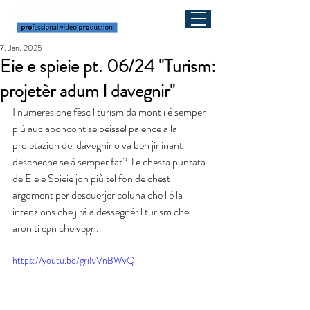
7. Jan. 2025
Eie e spieie pt. 06/24 "Turism:
projetèr adum l davegnir"
I numeres che fèsc l turism da mont i é semper 
più auc aboncont se peissel pa ence a la 
projetazion del davegnir o va ben jir inant 
descheche se à semper fat? Te chesta puntata 
de Eie e Spieie jon più tel fon de chest 
argoment per descuerjer coluna che l é la 
intenzions che jirà a dessegnèr l turism che 
aron ti egn che vegn.
https://youtu.be/griIvVnBWvQ