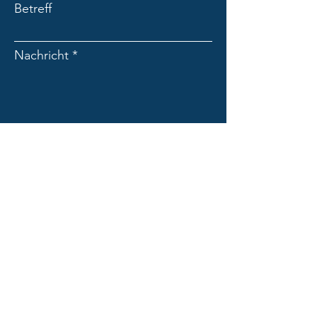
Betreff
Nachricht
Absenden
PENN PRO des Georg Penn
Dolomitenweg 2