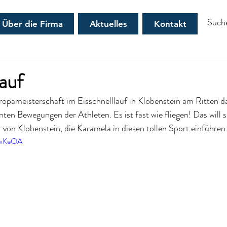
Über die Firma
Aktuelles
Kontakt
lauf
ropameisterschaft im Eisschnelllauf in Klobenstein am Ritten da
nten Bewegungen der Athleten. Es ist fast wie fliegen! Das will s
r von Klobenstein, die Karamela in diesen tollen Sport einführen
HwKeOA