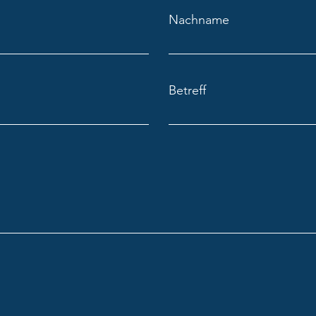
Karamela „Kulturforscherin
Karam
Nachname
Karamela in Rodeneck“
Mera
Betreff