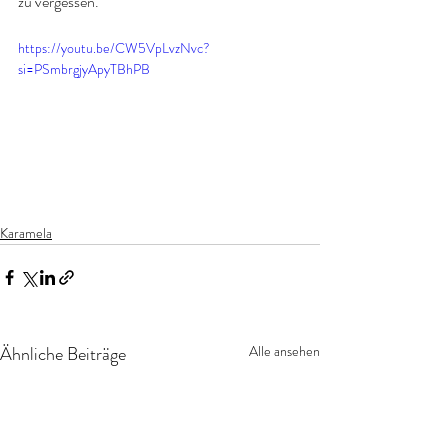
zu vergessen.
https://youtu.be/CW5VpLvzNvc?
si=PSmbrgjyApyTBhPB
Karamela
Ähnliche Beiträge
Alle ansehen