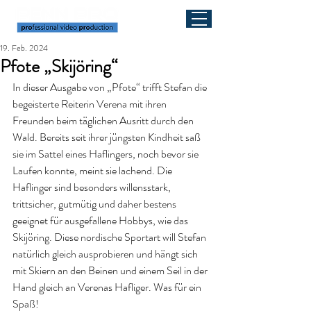
19. Feb. 2024
Pfote „Skijöring“
In dieser Ausgabe von „Pfote“ trifft Stefan die 
begeisterte Reiterin Verena mit ihren 
Freunden beim täglichen Ausritt durch den 
Wald. Bereits seit ihrer jüngsten Kindheit saß 
sie im Sattel eines Haflingers, noch bevor sie 
Laufen konnte, meint sie lachend. Die 
Haflinger sind besonders willensstark, 
trittsicher, gutmütig und daher bestens 
geeignet für ausgefallene Hobbys, wie das 
Skijöring. Diese nordische Sportart will Stefan 
natürlich gleich ausprobieren und hängt sich 
mit Skiern an den Beinen und einem Seil in der 
Hand gleich an Verenas Hafliger. Was für ein 
Spaß!