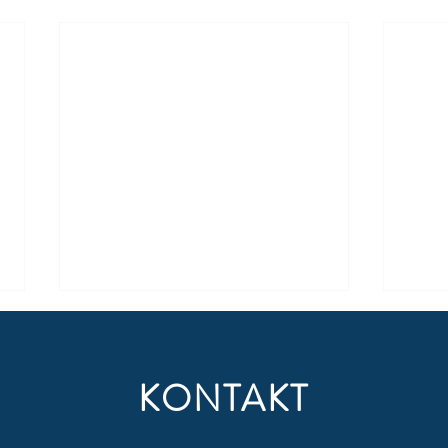
KONTAKT
Sport
Sportkids “Floorball“