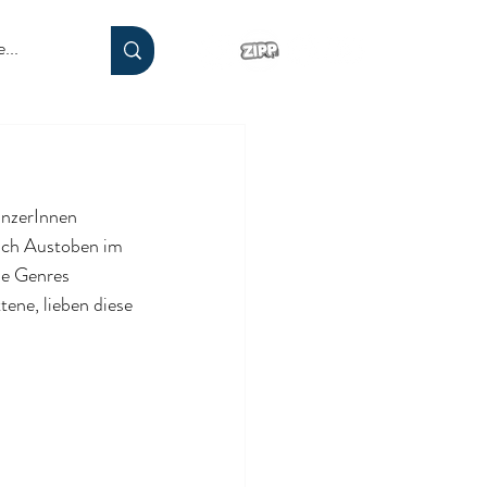
änzerInnen 
sich Austoben im 
ie Genres 
ene, lieben diese 