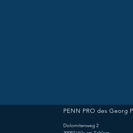
PENN PRO des Georg 
Dolomitenweg 2
39050 Völs am Schlern