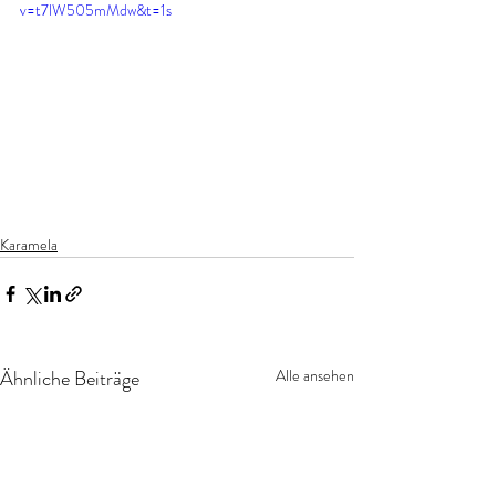
v=t7lW505mMdw&t=1s
Karamela
Ähnliche Beiträge
Alle ansehen