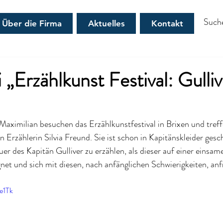
Über die Firma
Aktuelles
Kontakt
 „Erzählkunst Festival: Gulliv
aximilian besuchen das Erzählkunstfestival in Brixen und treffe
 Erzählerin Silvia Freund. Sie ist schon in Kapitänskleider gesch
er des Kapitän Gulliver zu erzählen, als dieser auf einer einsa
gnet und sich mit diesen, nach anfänglichen Schwierigkeiten, an
e1Tk