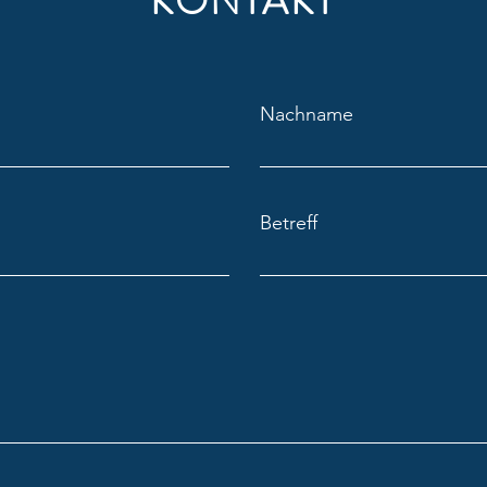
KONTAKT
Zipp Dabei „25 Jahre Bobby“
Zipp 
Nachname
Boze
Betreff