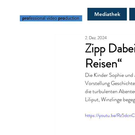
Mediathek
2. Dez. 2024
Zipp Dabei
Reisen“
Die Kinder Sophie und M
Vorstellung Geschichten
die turbulenten Abenteu
Liliput, Winzlinge bege
https://youtu.be/Rz5dcnC