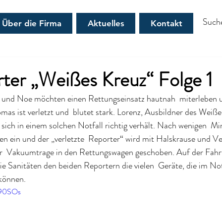
Über die Firma
Aktuelles
Kontakt
ter „Weißes Kreuz“ Folge 1
und Noe möchten einen Rettungseinsatz hautnah  miterleben u
mas ist verletzt und  blutet stark. Lorenz, Ausbildner des Weiße
ich in einem solchen Notfall richtig verhält. Nach wenigen  Min
n ein und der „verletzte  Reporter“ wird mit Halskrause und V
ner  Vakuumtrage in den Rettungswagen geschoben. Auf der Fahrt
e Sanitäten den beiden Reportern die vielen  Geräte, die im Not
können.
y90SOs