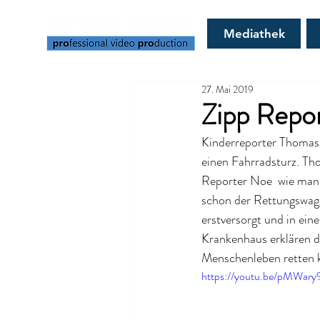
Mediathek
27. Mai 2019
Zipp Repor
Kinderreporter Thomas 
einen Fahrradsturz. Tho
Reporter Noe  wie man s
schon der Rettungswage
erstversorgt und in ei
Krankenhaus erklären di
Menschenleben retten 
https://youtu.be/pMWar