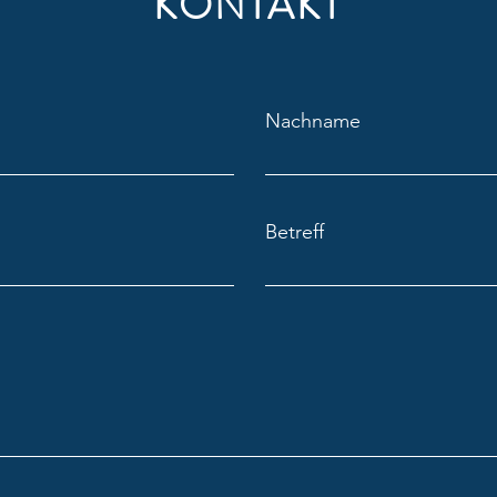
KONTAKT
Zipp-Reporter “Der kleine
Zipp 
Nachname
Regentropfen Neo“
„Bren
Betreff