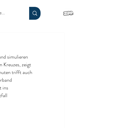
nd simulieren 
n Kreuzes, zeigt 
uten trifft auch 
erband 
 ins  
fall 