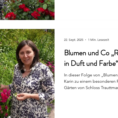
Düften die Hauptrolle. Nebe
wildwachsenden Arten gibt e
gezüchtete Rosensorten, di
Selektion entstanden sind. Ka
Weg neue Rosenarten entste
zarten
22. Sept. 2025
1 Min. Lesezeit
Blumen und Co „R
in Duft und Farbe
In dieser Folge von „Blumen
Karin zu einem besonderen 
Gärten von Schloss Trauttman
sonnigen Terrassen erblühen
Rosenarten – in den untersch
und Formen. Manche Rosen öf
wären sie gemalt, andere ve