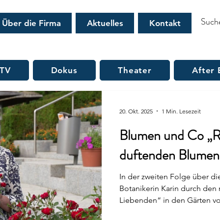
Über die Firma
Aktuelles
Kontakt
 TV
Dokus
Theater
After 
20. Okt. 2025
1 Min. Lesezeit
Blumen und Co „R
duftenden Blumen 
In der zweiten Folge über di
Botanikerin Karin durch den
Liebenden“ in den Gärten vo
Dort spielen die Rosen in al