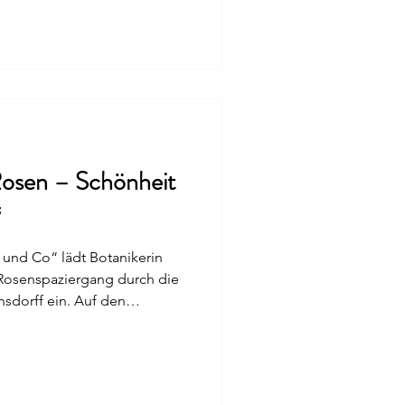
n den etwa 100 bis 150
s heute rund 30.000
e durch Kreuzungen und
rin zeigt, wie auf natürlichem
hen können – und wie aus
osen – Schönheit
“
 und Co“ lädt Botanikerin
Rosenspaziergang durch die
sdorff ein. Auf den
 über 100 verschiedene
iedlichsten Düften, Farben
fnen sich so perfekt, als
rströmen ihren betörenden