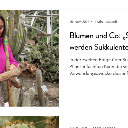
Duft, noch bevor man sie üb
kommt diese unglaubliche V
Rosen sei
25. Nov. 2024
1 Min. Lesezeit
Blumen und Co: „Su
werden Sukkulente
In der zweiten Folge über Su
Pflanzenfachfrau Karin die vi
Verwendungszwecke dieser fa
4. Nov. 2024
1 Min. Lesezeit