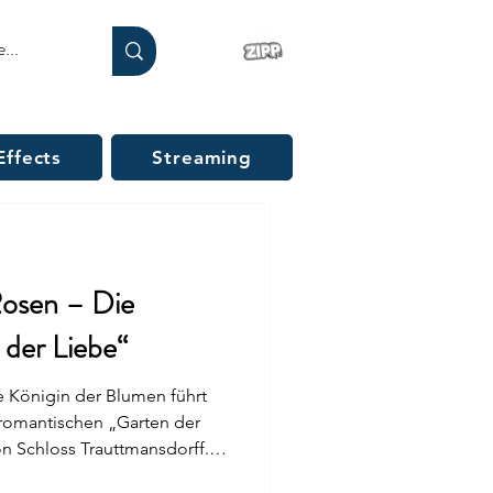
Effects
Streaming
osen – Die
der Liebe“
e Königin der Blumen führt
 romantischen „Garten der
n Schloss Trauttmansdorff.
l ihren Farben, Formen und