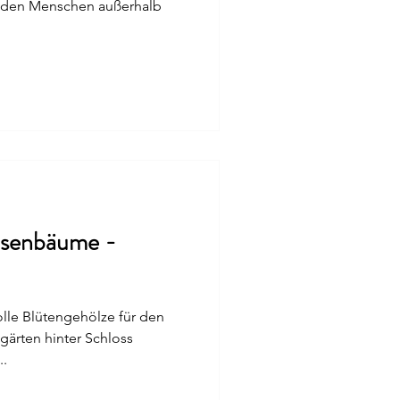
osenbäume -
lle Blütengehölze für den
gärten hinter Schloss
..