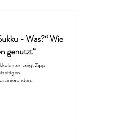
erhaupt erblickt. Doch woher
ielfalt? Und warum üben
kku - Was?“ Wie
n genutzt“
kkulenten zeigt Zipp
elseitigen
szinierenden...