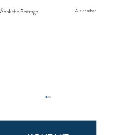
Ähnliche Beiträge
Alle ansehen
Hungernde Seele